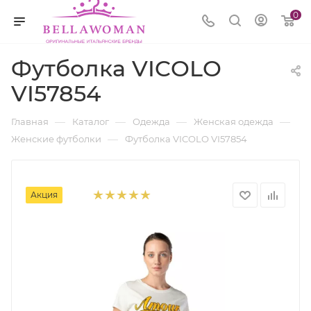
0
Футболка VICOLO
VI57854
—
—
—
—
Главная
Каталог
Одежда
Женская одежда
—
Женские футболки
Футболка VICOLO VI57854
Акция