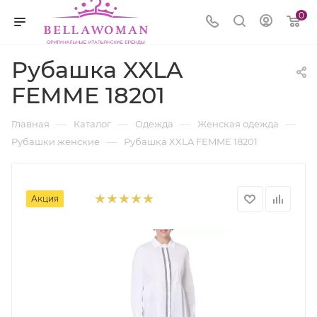
0
Рубашка XXLA
FEMME 18201
—
—
—
—
Главная
Каталог
Одежда
Женская одежда
—
Рубашки женские
Рубашка XXLA FEMME 18201
Акция