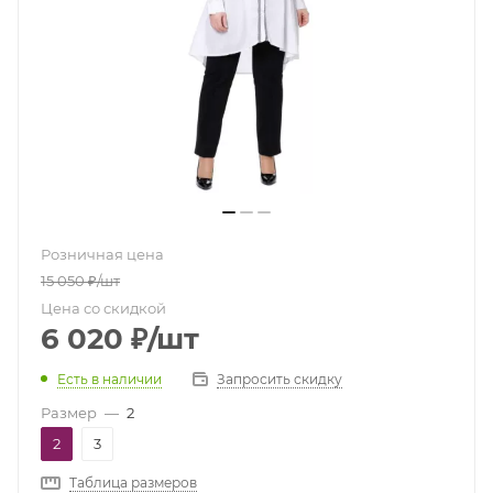
Розничная цена
15 050
₽
/шт
Цена со скидкой
6 020
₽
/шт
Есть в наличии
Запросить скидку
Размер
—
2
2
3
Таблица размеров