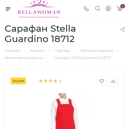
0
Сарафан Stella
Guardino 18712
—
—
—
—
Главная
Каталог
Одежда
Женская одежда
—
Женские сарафаны
Сарафан Stella Guardino 18712
Акция