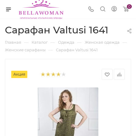
0
Сарафан Valtusi 1641
—
—
—
—
Главная
Каталог
Одежда
Женская одежда
—
Женские сарафаны
Сарафан Valtusi 1641
Акция