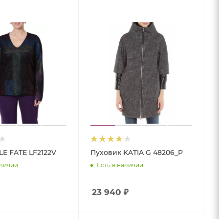
LE FATE LF2122V
Пуховик KATIA G 48206_P
аличии
Есть в наличии
23 940
₽