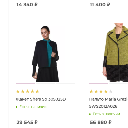
14 340
₽
11 400
₽
Жакет She's So 305025D
Пальто Maria Grazi
5WS2012A026
Есть в наличии
Есть в наличии
29 545
₽
56 880
₽