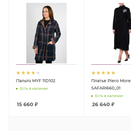
Пальто MYF 11D102
Платье Piero Moret
SAFARI660_01
Есть в наличии
Есть в наличии
15 660
₽
26 640
₽