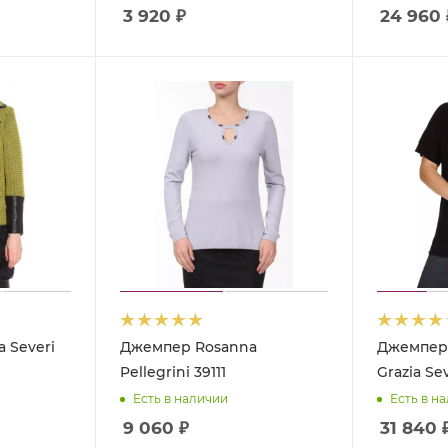
3 920
₽
24 960
a Severi
Джемпер Rosanna
Джемпер 
Pellegrini 39111
Grazia Se
Есть в наличии
Есть в н
9 060
₽
31 840