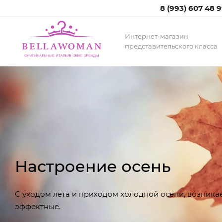
8 (993) 607 48 
Интернет-магазин
представительского класса
Настроение осень
С уходом лета и приходом холодной осени, возника
эффектные.