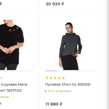
₽
20 920
₽
и рукава Maria
Пуловер She's So 305033I
veri 7637FI23
Есть в наличии
аличии
₽
11 880
₽