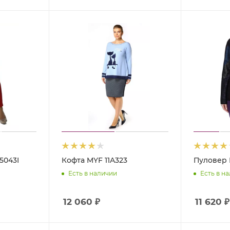
5043I
Кофта MYF 11A323
Пуловер 
Есть в наличии
Есть в н
12 060
₽
11 620
₽